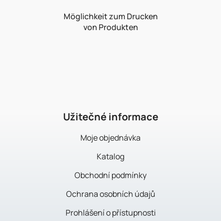
Möglichkeit zum Drucken
von Produkten
F
u
ß
z
e
i
Užitečné informace
l
Moje objednávka
e
Katalog
Obchodní podmínky
Ochrana osobních údajů
Prohlášení o přístupnosti