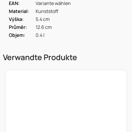
EAN
:
Variante wählen
Material
:
Kunststoff
Výška
:
5.4 cm
Průměr
:
12.6 cm
Objem
:
0.4 l
Verwandte Produkte