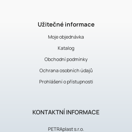
ß
z
e
i
Užitečné informace
l
Moje objednávka
e
Katalog
Obchodní podmínky
Ochrana osobních údajů
Prohlášení o přístupnosti
KONTAKTNÍ INFORMACE
PETRAplast s.r.o.