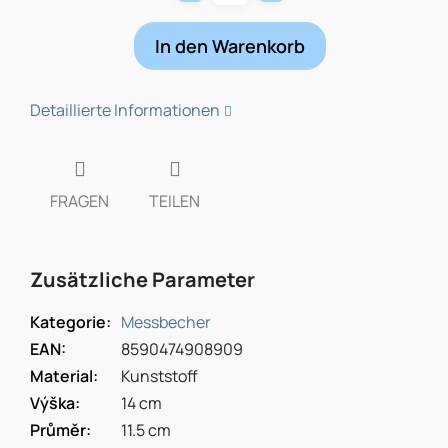
In den Warenkorb
Detaillierte Informationen
FRAGEN
TEILEN
Zusätzliche Parameter
Kategorie
:
Messbecher
EAN
:
8590474908909
Material
:
Kunststoff
Výška
:
14 cm
Průměr
:
11.5 cm