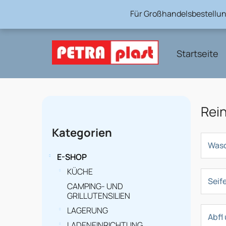
Zum
Für Großhandelsbestellun
Inhalt
springen
Startseite
S
Rei
e
Kategorien
Kategorien
überspringen
i
Was
t
E-SHOP
e
KÜCHE
Seif
CAMPING- UND
n
GRILLUTENSILIEN
l
LAGERUNG
Abfl
LADENEINRICHTUNG