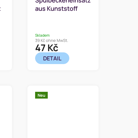
Spülbeckeneinsatz
z
aus Kunststoff
quadratisch 33,5 x
33,5 cm
Skladem
39 Kč ohne MwSt.
47 Kč
DETAIL
Neu