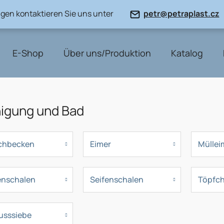
gen kontaktieren Sie uns unter
petr@petraplast.cz
E-Shop
Über uns/Produktion
Katalog
nigung und Bad
chbecken
Eimer
Müllei
enschalen
Seifenschalen
Töpfc
 usssiebe