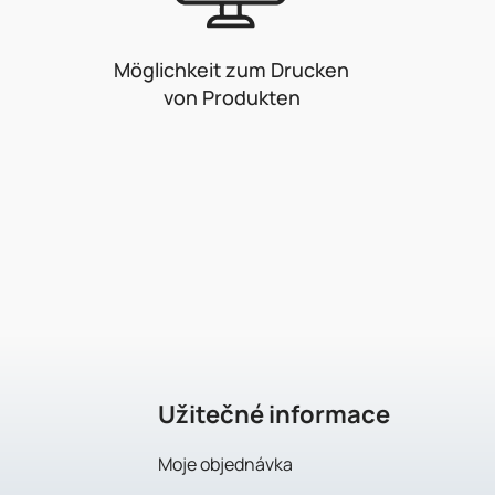
Möglichkeit zum Drucken
von Produkten
F
u
ß
z
e
Užitečné informace
i
Moje objednávka
l