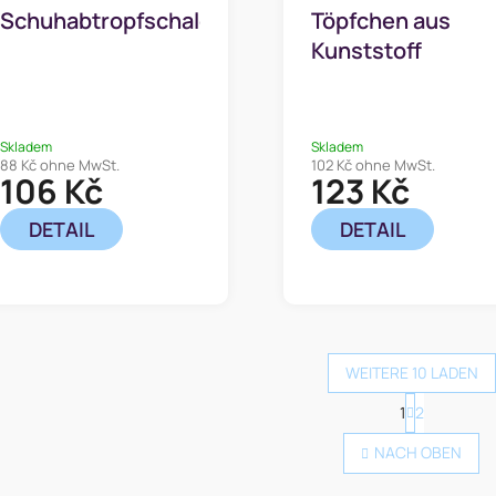
Schuhabtropfschale
Töpfchen aus
Kunststoff
Skladem
Skladem
88 Kč ohne MwSt.
102 Kč ohne MwSt.
106 Kč
123 Kč
DETAIL
DETAIL
WEITERE 10 LADEN
P
1
2
S
a
t
g
NACH OBEN
e
i