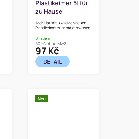
Plastikeimer 5l für
zu Hause
Jede Hausfrau wird den neuen
Plastikeimer zu schätzen wissen.
Skladem
80 Kč ohne MwSt.
97 Kč
DETAIL
Neu