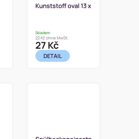
:
Kunststoff oval 13 x
9 cm
Skladem
22 Kč ohne MwSt.
27 Kč
DETAIL