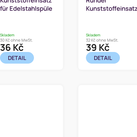
Kunststoffeinsatz
Runder
für Edelstahlspüle
Kunststoffeinsat
29 x 25 cm
für die Spüle,
Durchmesser 32
cm
Skladem
Skladem
30 Kč ohne MwSt.
32 Kč ohne MwSt.
36 Kč
39 Kč
DETAIL
DETAIL