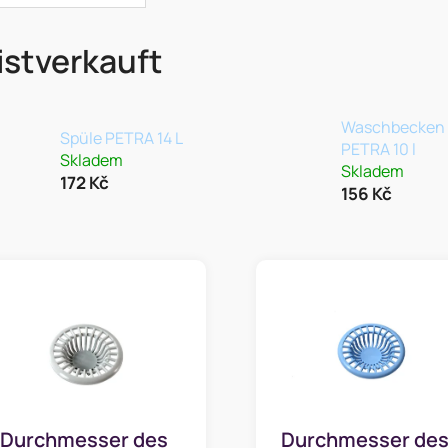
stverkauft
Waschbecken
Spüle PETRA 14 L
PETRA 10 l
Skladem
Skladem
172 Kč
156 Kč
Durchmesser des
Durchmesser de