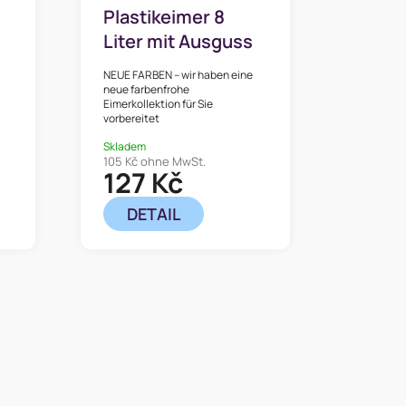
Plastikeimer 8
Liter mit Ausguss
für zu Hause
NEUE FARBEN – wir haben eine
neue farbenfrohe
Eimerkollektion für Sie
vorbereitet
Skladem
105 Kč ohne MwSt.
127 Kč
DETAIL