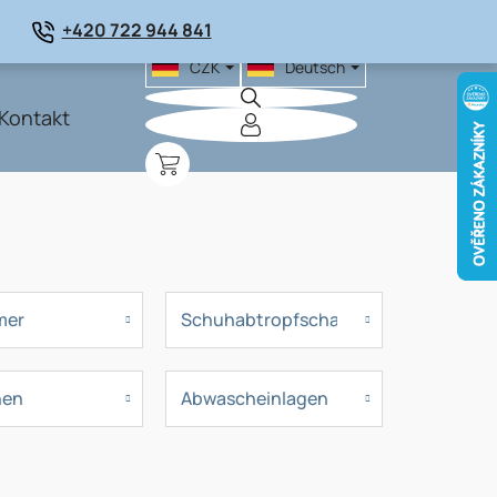
+420 722 944 841
CZK
Deutsch
Kontakt
WARENKORB
mer
Schuhabtropfschale
hen
Abwascheinlagen