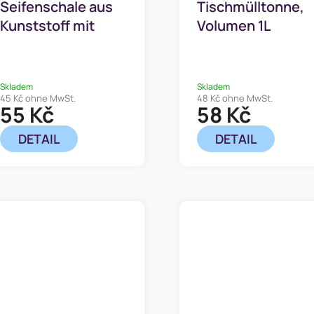
Seifenschale aus
Tischmülltonne,
Kunststoff mit
Volumen 1L
Saugnapf 13 x 8,5
cm
Skladem
Skladem
45 Kč ohne MwSt.
48 Kč ohne MwSt.
55 Kč
58 Kč
DETAIL
DETAIL