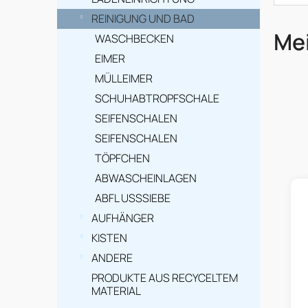
e
i
REINIGUNG UND BAD
Mei
WASCHBECKEN
s
EIMER
t
MÜLLEIMER
e
SCHUHABTROPFSCHALE
SEIFENSCHALEN
SEIFENSCHALEN
TÖPFCHEN
L
ABWASCHEINLAGEN
i
ABFL USSSIEBE
s
AUFHÄNGER
t
KISTEN
ANDERE
e
PRODUKTE AUS RECYCELTEM
d
MATERIAL