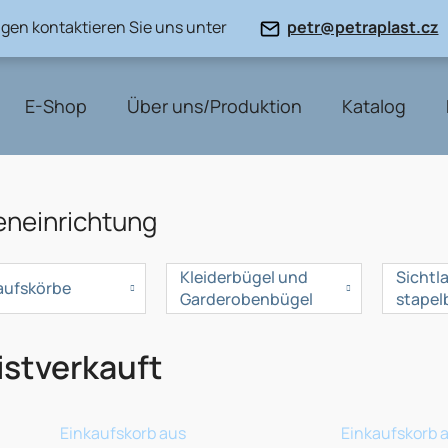
gen kontaktieren Sie uns unter
petr@petraplast.cz
E-Shop
Über uns/Produktion
Katalog
eneinrichtung
Kleiderbügel und
Sichtl
aufskörbe
Garderobenbügel
stapel
stverkauft
Einkaufskorb aus
Einkaufskorb 