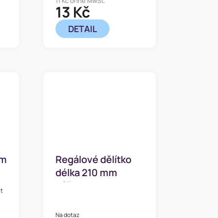
11 Kč ohne MwSt.
13 Kč
DETAIL
cm
Regálové dělítko
délka 210 mm
výška 55 mm
it
Na dotaz