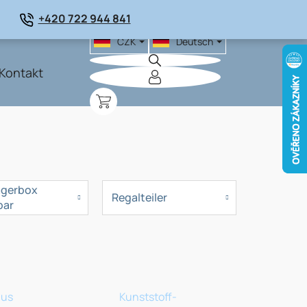
+420 722 944 841
CZK
Deutsch
Kontakt
WARENKORB
agerbox
Regalteiler
bar
aus
Kunststoff-