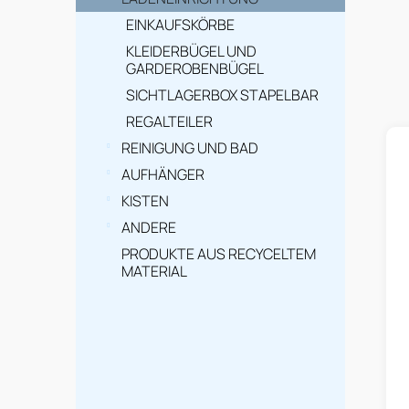
e
i
EINKAUFSKÖRBE
KLEIDERBÜGEL UND
s
GARDEROBENBÜGEL
t
SICHTLAGERBOX STAPELBAR
L
e
REGALTEILER
i
REINIGUNG UND BAD
s
AUFHÄNGER
KISTEN
t
ANDERE
e
PRODUKTE AUS RECYCELTEM
d
MATERIAL
e
r
P
r