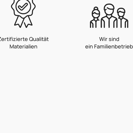
m
e
n
t
e
d
Zertifizierte Qualität
Wir sind
e
Materialien
ein Familienbetrieb
r
L
i
s
t
e