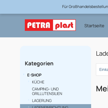
Zum
Für Großhandelsbestellun
Inhalt
springen
Startseite
S
Lad
e
Kategorien
Kategorien
überspringen
i
Eink
t
E-SHOP
e
KÜCHE
Mei
CAMPING- UND
n
GRILLUTENSILIEN
l
LAGERUNG
LADENEINRICHTUNG