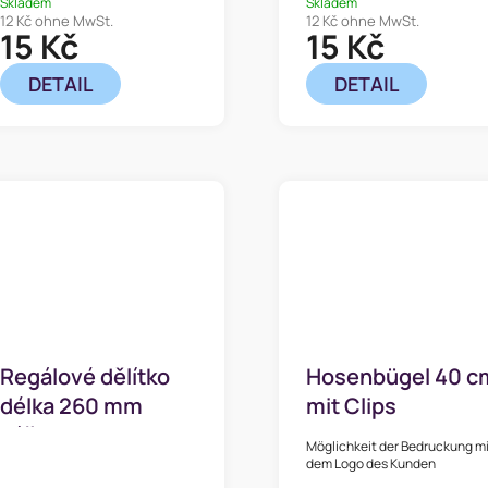
Skladem
Skladem
12 Kč ohne MwSt.
12 Kč ohne MwSt.
15 Kč
15 Kč
DETAIL
DETAIL
Regálové dělítko
Hosenbügel 40 c
délka 260 mm
mit Clips
výška 55 mm
Möglichkeit der Bedruckung m
dem Logo des Kunden