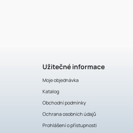
F
u
ß
z
e
Užitečné informace
i
Moje objednávka
l
Katalog
e
Obchodní podmínky
Ochrana osobních údajů
Prohlášení o přístupnosti