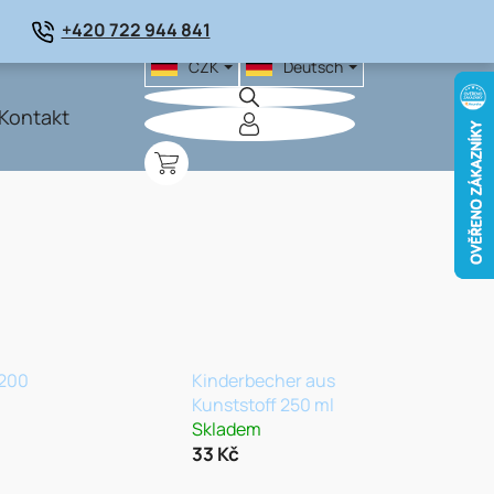
+420 722 944 841
CZK
Deutsch
Kontakt
WARENKORB
 200
Kinderbecher aus
Kunststoff 250 ml
Skladem
33 Kč