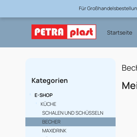
Zum
Für Großhandelsbestellun
Inhalt
springen
Startseite
S
Bec
e
Kategorien
Kategorien
überspringen
i
Mei
t
E-SHOP
e
KÜCHE
SCHALEN UND SCHÜSSELN
n
BECHER
l
MAXIDRINK