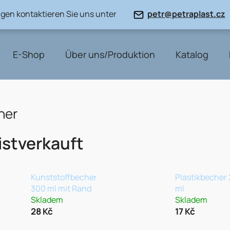
gen kontaktieren Sie uns unter
petr@petraplast.cz
E-Shop
Über uns/Produktion
Katalog
her
stverkauft
Kunststoffbecher
Plastikbecher
300 ml mit Rand
ml
Skladem
Skladem
28 Kč
17 Kč