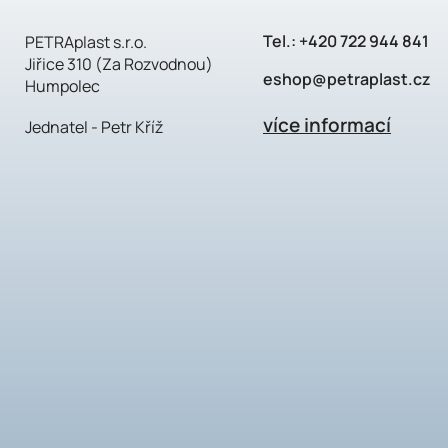
Tel.:
+420 722 944 841
PETRAplast s.r.o.
Jiřice 310 (Za Rozvodnou)
eshop@petraplast.cz
Humpolec
více informací
Jednatel - Petr Kříž