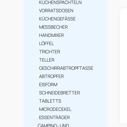
e
KÜCHENSPACHTELN
L
i
VORRATSDOSEN
i
s
KÜCHENGEFÄSSE
s
MESSBECHER
t
t
HANDMIXER
e
e
LÖFFEL
TRICHTER
d
TELLER
e
GESCHIRRABTROPFTASSE
r
ABTROPFER
P
EISFORM
r
SCHNEIDEBRETTER
TABLETTS
o
MICRODECEKEL
d
ESSENTRÄGER
u
CAMPING- UND