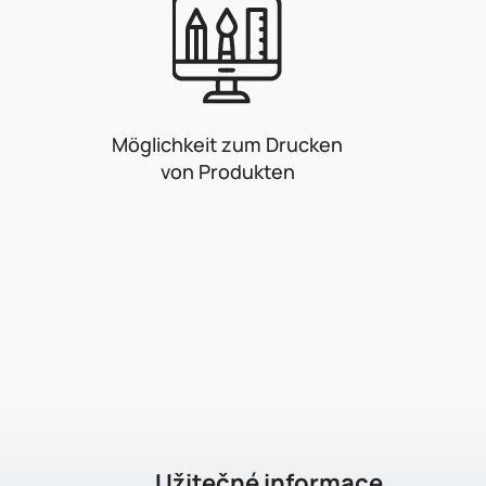
Möglichkeit zum Drucken
von Produkten
F
u
ß
z
e
Užitečné informace