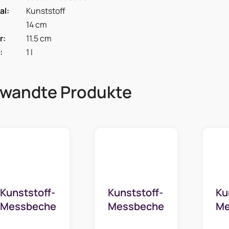
al
:
Kunststoff
14 cm
r
:
11.5 cm
:
1 l
rwandte Produkte
Kunststoff-
Kunststoff-
Ku
Messbecher
Messbecher
Me
05 - 1 l
1,5 l mit
1 l