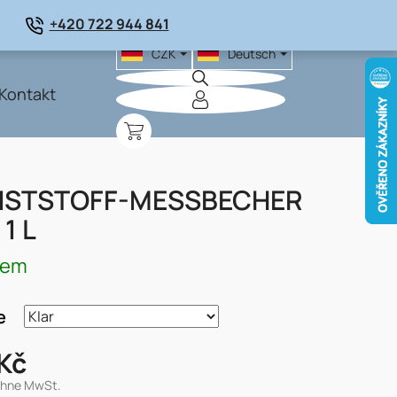
+420 722 944 841
CZK
Deutsch
Kontakt
WARENKORB
NSTSTOFF-MESSBECHER
 1 L
dem
e
Kč
ohne MwSt.