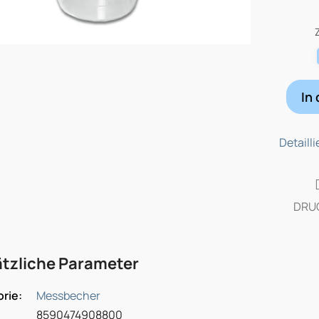
Verkau
In
Detaill
DRU
tzliche Parameter
orie
:
Messbecher
8590474908800