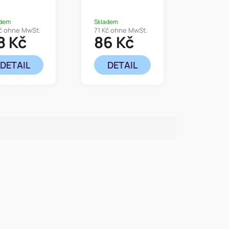
fdruck
Ausgießer
PETRA
adem
Skladem
č ohne MwSt.
71 Kč ohne MwSt.
8 Kč
86 Kč
DETAIL
DETAIL