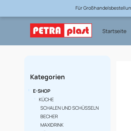
Zum
Für Großhandelsbestellun
Inhalt
springen
Startseite
S
e
Kategorien
Kategorien
überspringen
i
t
E-SHOP
e
KÜCHE
SCHALEN UND SCHÜSSELN
n
BECHER
l
MAXIDRINK