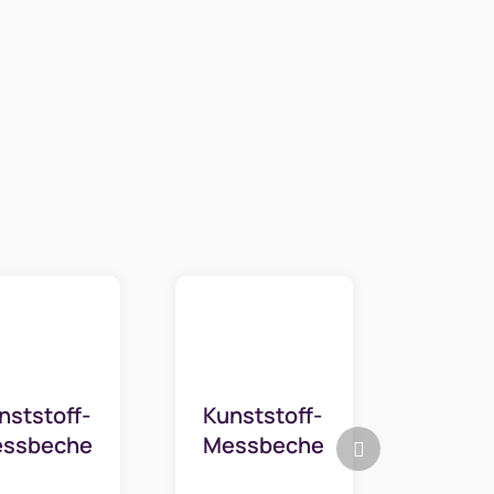
nststoff-
Kunststoff-
Nächstes
ssbecher
Messbecher
Produkt
 mit
0,5 l mit