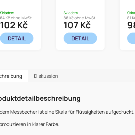
Aufdruck
Au
Skladem
Skladem
Skl
84 Kč ohne MwSt.
88 Kč ohne MwSt.
81 K
102 Kč
107 Kč
9
DETAIL
DETAIL
chreibung
Diskussion
oduktdetailbeschreibung
dem Messbecher ist eine Skala für Flüssigkeiten aufgedruckt.
produzieren in klarer Farbe.