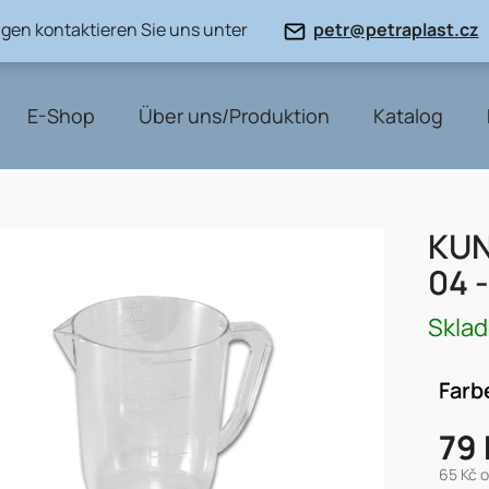
gen kontaktieren Sie uns unter
petr@petraplast.cz
E-Shop
Über uns/Produktion
Katalog
KU
04 -
Skla
Farb
79 
65 Kč 