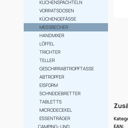
e
KÜCHENSPACHTELN
i
VORRATSDOSEN
s
KÜCHENGEFÄSSE
MESSBECHER
t
HANDMIXER
e
LÖFFEL
TRICHTER
TELLER
GESCHIRRABTROPFTASSE
ABTROPFER
EISFORM
SCHNEIDEBRETTER
TABLETTS
Zusä
MICRODECEKEL
ESSENTRÄGER
Kateg
EAN
:
CAMPING- UND