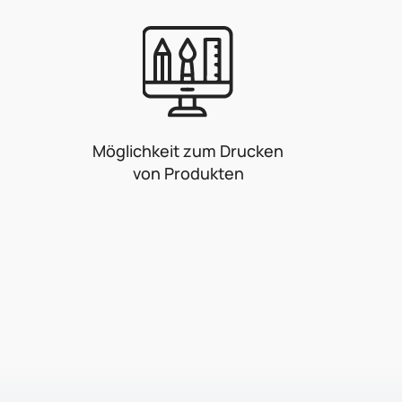
Möglichkeit zum Drucken
von Produkten
F
u
ß
z