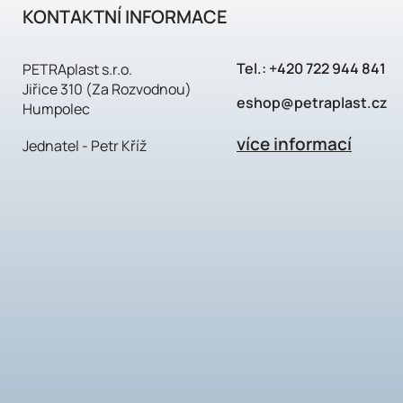
KONTAKTNÍ INFORMACE
Tel.:
+420 722 944 841
PETRAplast s.r.o.
Jiřice 310 (Za Rozvodnou)
eshop@petraplast.cz
Humpolec
více informací
Jednatel - Petr Kříž