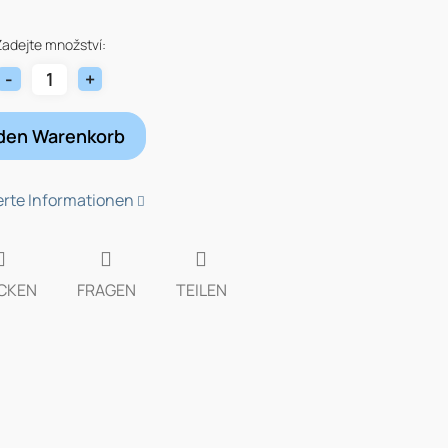
fspreis:
Zadejte množství:
 den Warenkorb
ierte Informationen
CKEN
FRAGEN
TEILEN