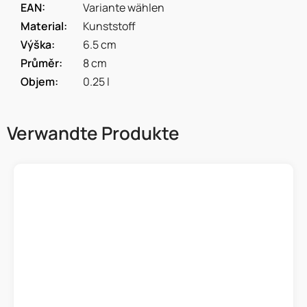
EAN
:
Variante wählen
Material
:
Kunststoff
Výška
:
6.5 cm
Průměr
:
8 cm
Objem
:
0.25 l
Verwandte Produkte