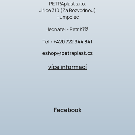
PETRAplast s.r.o.
Jiřice 310 (Za Rozvodnou)
Humpolec
Jednatel - Petr Kříž
Tel.:
+420 722 944 841
eshop@petraplast.cz
více informací
Facebook