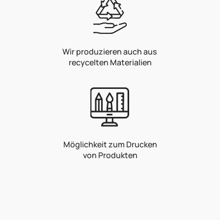
Wir produzieren auch aus
recycelten Materialien
Möglichkeit zum Drucken
von Produkten
F
u
ß
z