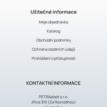
e
i
Užitečné informace
l
Moje objednávka
e
Katalog
Obchodní podmínky
Ochrana osobních údajů
Prohlášení o přístupnosti
KONTAKTNÍ INFORMACE
PETRAplast s.r.o.
Jiřice 310 (Za Rozvodnou)