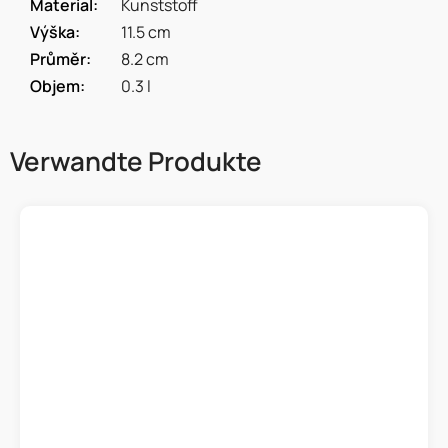
Material
:
Kunststoff
Výška
:
11.5 cm
Průměr
:
8.2 cm
Objem
:
0.3 l
Verwandte Produkte