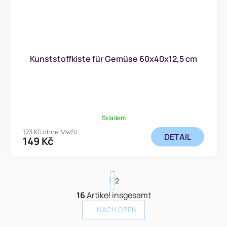
Kunststoffkiste für Gemüse 60x40x12,5 cm
Skladem
123 Kč ohne MwSt.
DETAIL
149 Kč
P
1
2
a
16
Artikel insgesamt
g
S
i
t
NACH OBEN
n
e