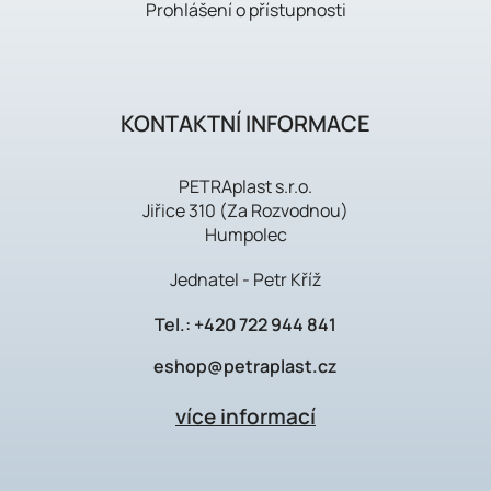
Prohlášení o přístupnosti
KONTAKTNÍ INFORMACE
PETRAplast s.r.o.
Jiřice 310 (Za Rozvodnou)
Humpolec
Jednatel - Petr Kříž
Tel.:
+420 722 944 841
eshop@petraplast.cz
více informací