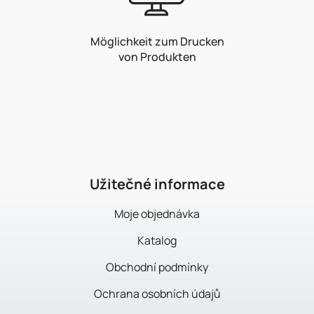
Möglichkeit zum Drucken
von Produkten
F
u
ß
z
e
i
Užitečné informace
l
Moje objednávka
e
Katalog
Obchodní podmínky
Ochrana osobních údajů