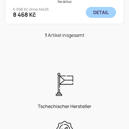
e
Na dotaz
6 998 Kč ohne MwSt.
DETAIL
8 468 Kč
1
Artikel insgesamt
S
t
e
u
e
r
e
l
e
m
e
Tschechischer Hersteller
n
t
e
d