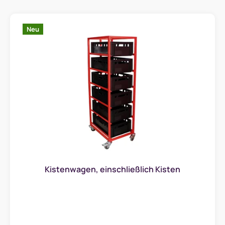
L
i
Neu
s
t
e
d
e
r
P
r
o
d
Kistenwagen, einschließlich Kisten
u
k
t