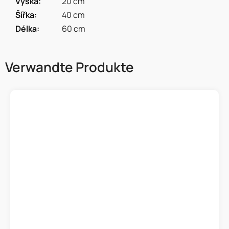
Výška
:
20 cm
Šířka
:
40 cm
Délka
:
60 cm
Verwandte Produkte