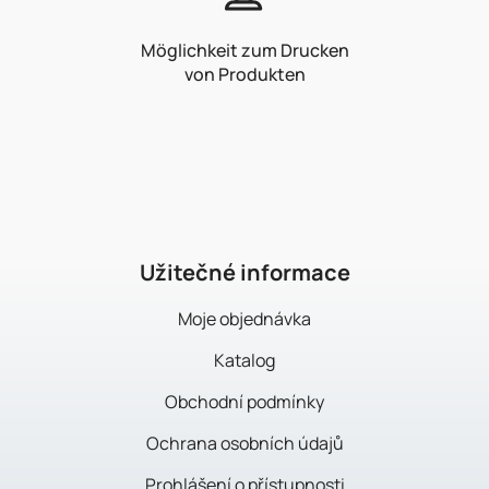
Möglichkeit zum Drucken
von Produkten
F
u
ß
z
e
i
Užitečné informace
l
Moje objednávka
e
Katalog
Obchodní podmínky
Ochrana osobních údajů
Prohlášení o přístupnosti