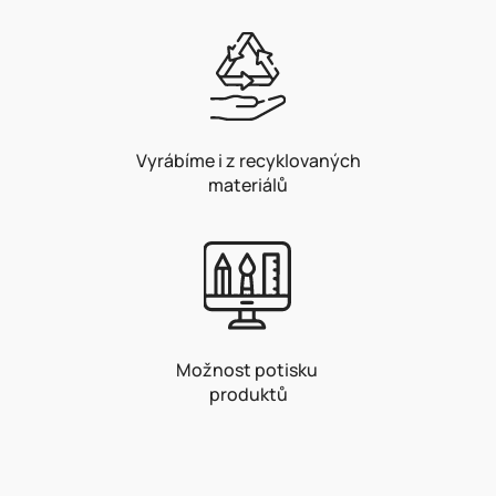
Vyrábíme i z recyklovaných
materiálů
Možnost potisku
produktů
Z
á