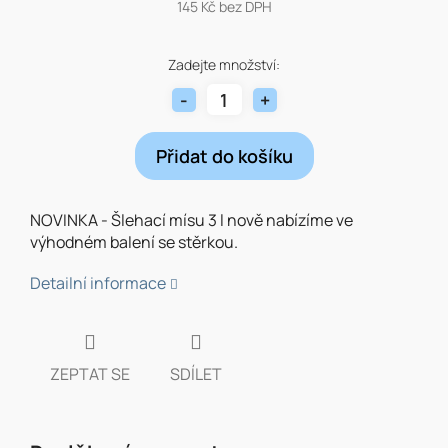
145 Kč bez DPH
Měrná
cena:
Zadejte množství:
Přidat do košíku
NOVINKA - Šlehací mísu 3 l nově nabízíme ve
výhodném balení se stěrkou.
Detailní informace
ZEPTAT SE
SDÍLET