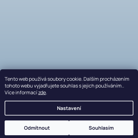
Tento web používá soubory cookie. Dalším procházením
tohoto webu vyjadřujete souhlas s jejich používáním..
Více informací
zde
.
Sledovat na Instagramu
Nastavení
Nakódovalo
Remedio Digital
|
Vytvořil Shoptet
Odmítnout
Souhlasím
Copyright 2026
PETRAplast s.r.o.
. Všechna práva
vyhrazena.
Upravit nastavení cookies