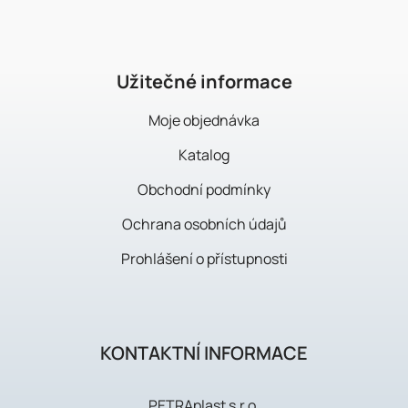
p
a
t
í
Užitečné informace
Moje objednávka
Katalog
Obchodní podmínky
Ochrana osobních údajů
Prohlášení o přístupnosti
KONTAKTNÍ INFORMACE
PETRAplast s.r.o.