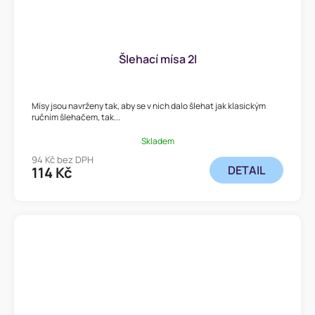
Šlehací mísa 2l
Mísy jsou navrženy tak, aby se v nich dalo šlehat jak klasickým
ručním šlehačem, tak...
Skladem
94 Kč bez DPH
DETAIL
114 Kč