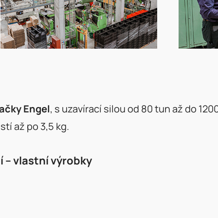
načky Engel
, s uzavírací silou od 80 tun až do 12
tí až po 3,5 kg.
 – vlastní výrobky