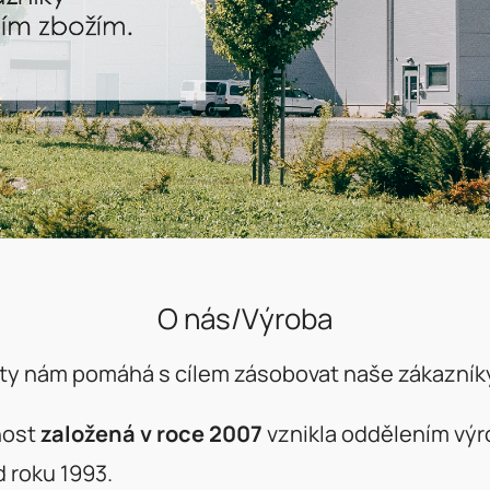
O nás/Výroba
asty nám pomáhá s cílem zásobovat naše zákazníky
nost
založená v roce 2007
vznikla oddělením výr
d roku 1993.