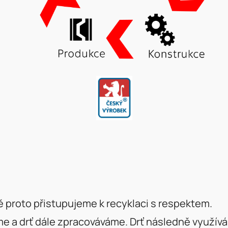
ě proto přistupujeme k recyklaci s respektem.
e a drť dále zpracováváme. Drť následně využív