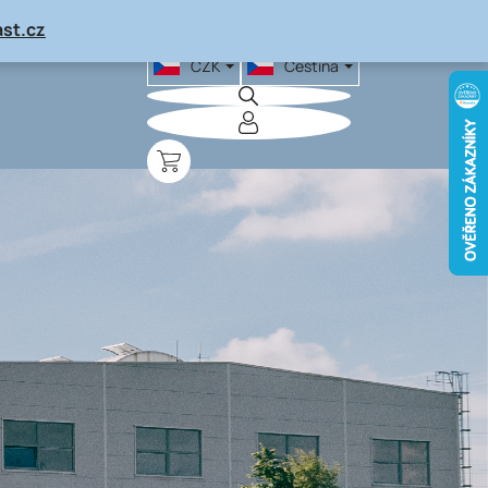
st.cz
CZK
Čeština
NÁKUPNÍ
KOŠÍK