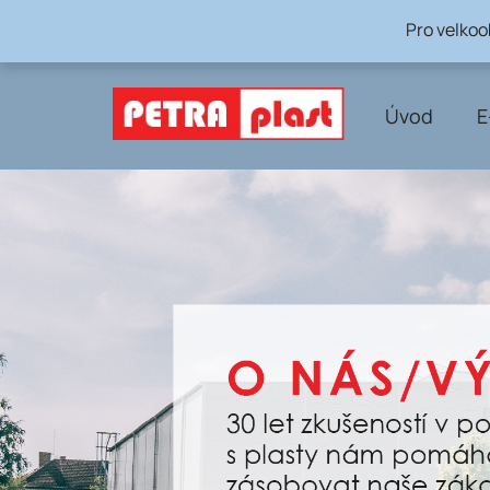
Přejít
Pro velko
na
obsah
Úvod
E