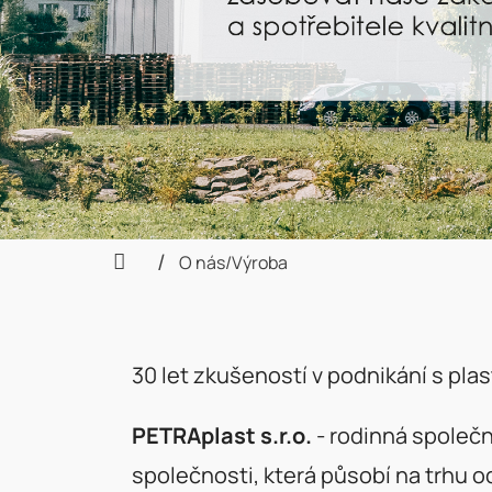
O nás/Výroba
Domů
30 let zkušeností v podnikání s pl
PETRAplast s.r.o.
- rodinná společ
společnosti, která působí na trhu o