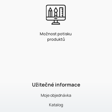
Možnost potisku
produktů
Z
á
p
a
t
í
Užitečné informace
Moje objednávka
Katalog