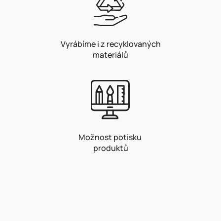
Vyrábíme i z recyklovaných
materiálů
Možnost potisku
produktů
Z
á
p
a