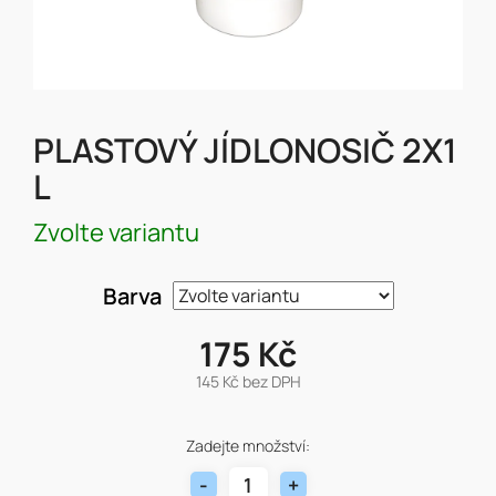
PLASTOVÝ JÍDLONOSIČ 2X1
L
Zvolte variantu
Barva
175 Kč
145 Kč bez DPH
Měrná
cena:
Zadejte množství: