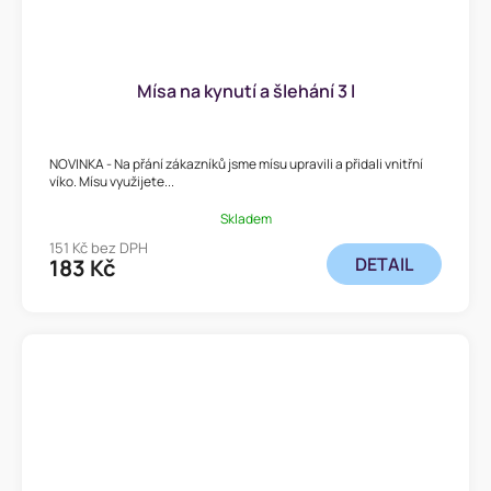
Mísa na kynutí a šlehání 3 l
NOVINKA - Na přání zákazníků jsme mísu upravili a přidali vnitřní
víko. Mísu využijete...
Skladem
151 Kč bez DPH
DETAIL
183 Kč