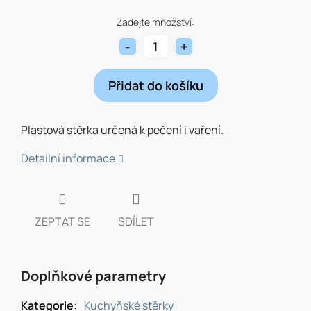
Měrná
cena:
Zadejte množství:
Přidat do košíku
Plastová stěrka určená k pečení i vaření.
Detailní informace
ZEPTAT SE
SDÍLET
Doplňkové parametry
Kategorie
:
Kuchyňské stěrky