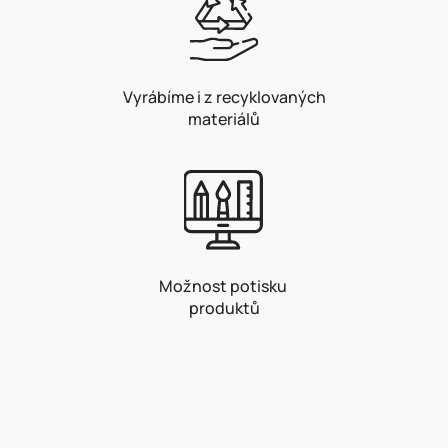
Vyrábíme i z recyklovaných
materiálů
Možnost potisku
produktů
Z
á
p
a