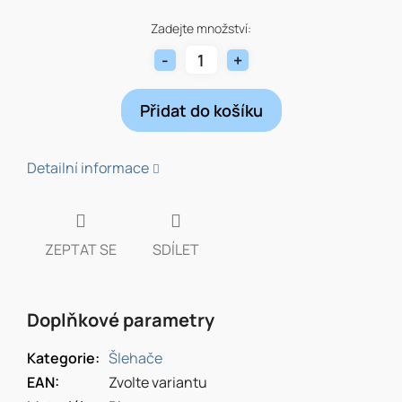
Měrná
cena:
Zadejte množství:
Přidat do košíku
Detailní informace
ZEPTAT SE
SDÍLET
Doplňkové parametry
Kategorie
:
Šlehače
EAN
:
Zvolte variantu