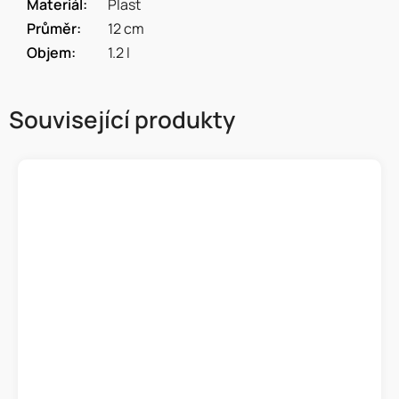
Materiál
:
Plast
Průměr
:
12 cm
Objem
:
1.2 l
Související produkty