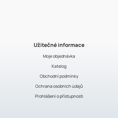
Z
á
p
a
t
í
Užitečné informace
Moje objednávka
Katalog
Obchodní podmínky
Ochrana osobních údajů
Prohlášení o přístupnosti