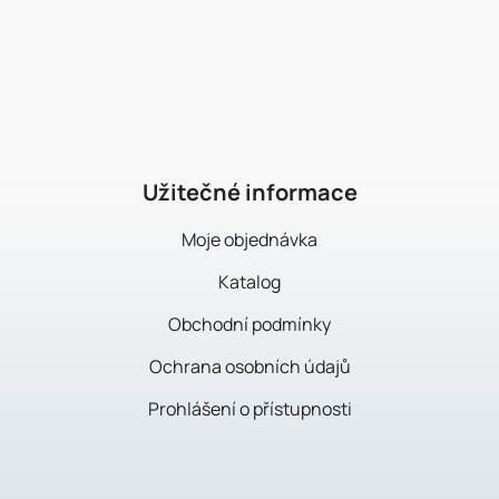
Z
á
p
a
t
í
Užitečné informace
Moje objednávka
Katalog
Obchodní podmínky
Ochrana osobních údajů
Prohlášení o přístupnosti