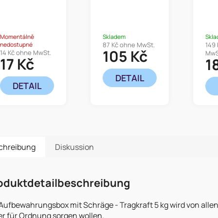
Aufbau
20x15x12
30
15x10x7 cm
cm
c
Momentálně
Skladem
Skl
nedostupné
87 Kč ohne MwSt.
149
105 Kč
14 Kč ohne MwSt.
MwS
17 Kč
1
DETAIL
DETAIL
chreibung
Diskussion
oduktdetailbeschreibung
Aufbewahrungsbox mit Schräge - Tragkraft 5 kg wird von allen
er für Ordnung sorgen wollen.