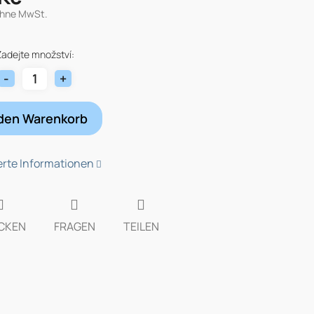
ohne MwSt.
fspreis:
Zadejte množství:
 den Warenkorb
ierte Informationen
CKEN
FRAGEN
TEILEN