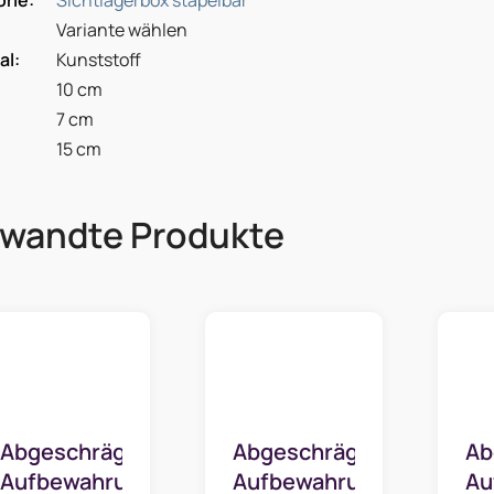
orie
:
Sichtlagerbox stapelbar
Variante wählen
al
:
Kunststoff
10 cm
7 cm
15 cm
rwandte Produkte
Abgeschrägter
Abgeschrägte
Ab
Aufbewahrungsbox-
Aufbewahrungsbox
Au