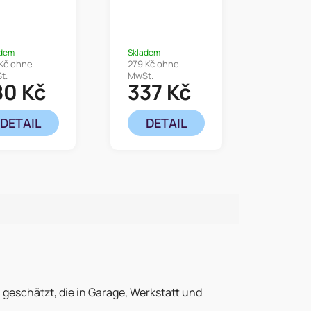
x20x14
38,5 x 30,5
m
x 18,5 cm
adem
Skladem
 Kč ohne
279 Kč ohne
t.
MwSt.
80 Kč
337 Kč
DETAIL
DETAIL
 geschätzt, die in Garage, Werkstatt und