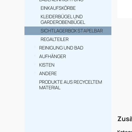
e
i
EINKAUFSKÖRBE
KLEIDERBÜGEL UND
s
GARDEROBENBÜGEL
t
SICHTLAGERBOX STAPELBAR
e
REGALTEILER
REINIGUNG UND BAD
AUFHÄNGER
KISTEN
ANDERE
PRODUKTE AUS RECYCELTEM
MATERIAL
Zusä