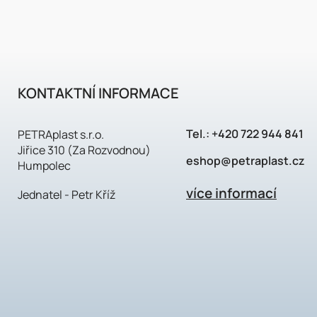
KONTAKTNÍ INFORMACE
Tel.:
+420 722 944 841
PETRAplast s.r.o.
Jiřice 310 (Za Rozvodnou)
eshop@petraplast.cz
Humpolec
více informací
Jednatel - Petr Kříž