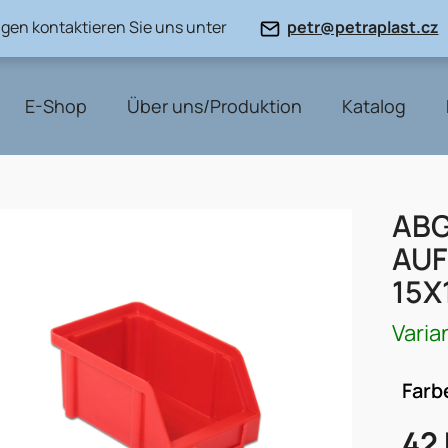
gen kontaktieren Sie uns unter
petr@petraplast.cz
E-Shop
Über uns/Produktion
Katalog
AB
AU
15X
Varia
Farb
42 