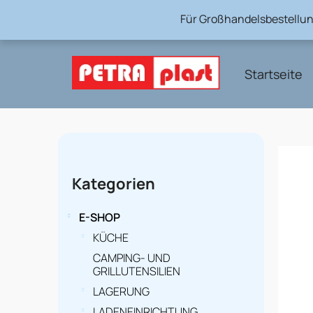
Zum
Für Großhandelsbestellun
Inhalt
springen
Startseite
S
e
Kategorien
Kategorien
überspringen
i
t
E-SHOP
e
KÜCHE
CAMPING- UND
n
GRILLUTENSILIEN
l
LAGERUNG
LADENEINRICHTUNG