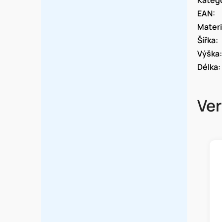
Kateg
EAN
:
Materi
Šířka
:
Výška
:
Délka
:
Ve