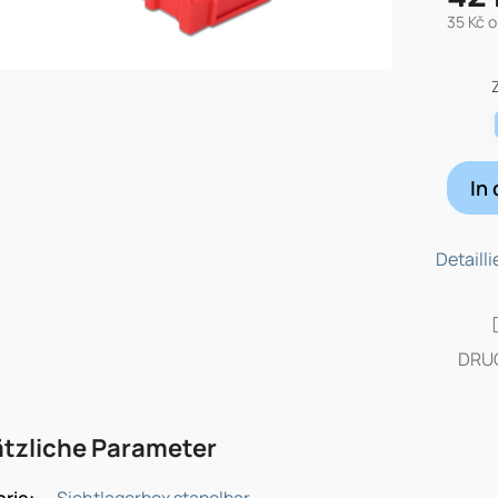
35 Kč 
Verkau
In
Detaill
DRU
tzliche Parameter