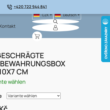
+420 722 944 841
CZK
Deutsch
Kontakt
WARENKORB
GESCHRÄGTE
FBEWAHRUNGSBOX
10X7 CM
nte wählen
e
Kč