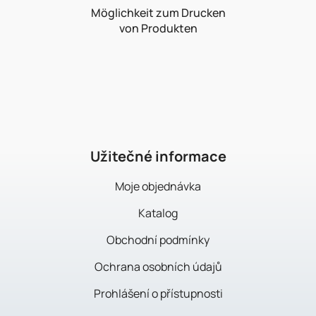
Möglichkeit zum Drucken
von Produkten
F
u
ß
z
e
i
Užitečné informace
l
Moje objednávka
e
Katalog
Obchodní podmínky
Ochrana osobních údajů
Prohlášení o přístupnosti