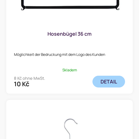
P
r
o
d
Hosenbügel 36 cm
u
k
Möglichkeit der Bedruckung mit dem Logo des Kunden
t
e
Skladem
8 Kč ohne MwSt.
DETAIL
10 Kč