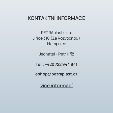
KONTAKTNÍ INFORMACE
PETRAplast s.r.o.
Jiřice 310 (Za Rozvodnou)
Humpolec
Jednatel - Petr Kříž
Tel.:
+420 722 944 841
eshop@petraplast.cz
více informací