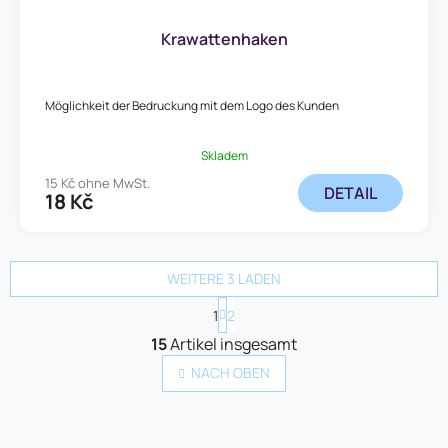
Krawattenhaken
Möglichkeit der Bedruckung mit dem Logo des Kunden
Skladem
15 Kč ohne MwSt.
DETAIL
18 Kč
WEITERE 3 LADEN
P
1
2
a
S
15
Artikel insgesamt
g
t
i
NACH OBEN
e
n
u
i
e
e
r