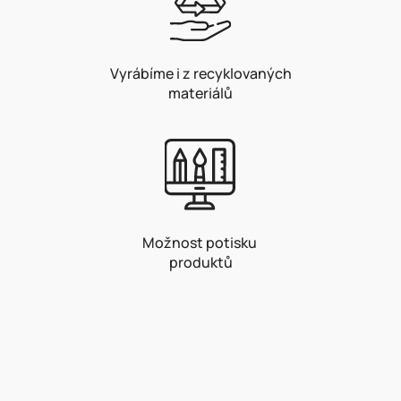
Vyrábíme i z recyklovaných
materiálů
Možnost potisku
produktů
Z
á
p
a