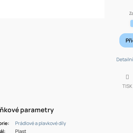
Měrná
cena:
Z
Př
Detailn
TISK
ňkové parametry
orie
:
Prádlové a plavkové díly
ál
:
Plast