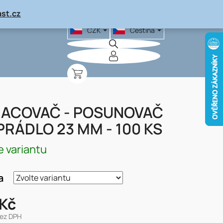
st.cz
CZK
Čeština
NÁKUPNÍ
KOŠÍK
ACOVAČ - POSUNOVAČ
PRÁDLO 23 MM - 100 KS
e variantu
a
 Kč
bez DPH