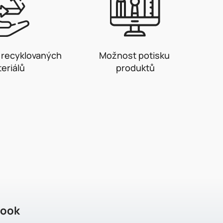
z recyklovaných
Možnost potisku
eriálů
produktů
book