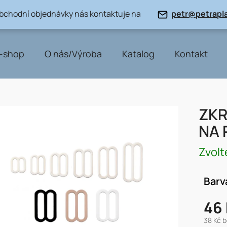
obchodní objednávky nás kontaktuje na
petr@petrapla
-shop
O nás/Výroba
Katalog
Kontakt
ZKR
NA 
Zvolt
Barv
46
38 Kč 