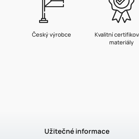
Český výrobce
Kvalitní certifiko
materiály
Z
á
p
a
t
Užitečné informace