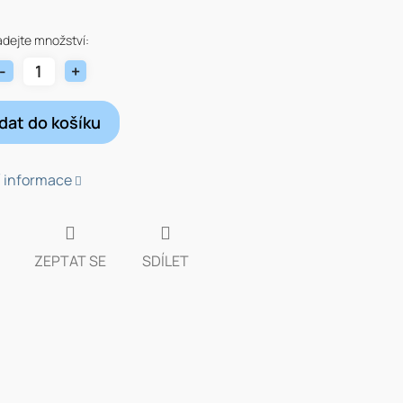
adejte množství:
idat do košíku
í informace
ZEPTAT SE
SDÍLET