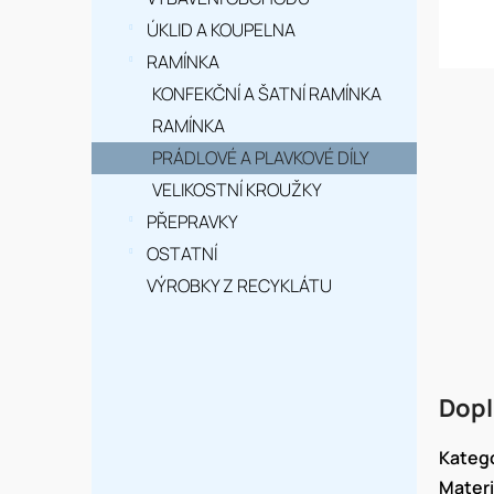
n
í
ÚKLID A KOUPELNA
RAMÍNKA
p
KONFEKČNÍ A ŠATNÍ RAMÍNKA
a
RAMÍNKA
n
PRÁDLOVÉ A PLAVKOVÉ DÍLY
e
VELIKOSTNÍ KROUŽKY
PŘEPRAVKY
l
OSTATNÍ
VÝROBKY Z RECYKLÁTU
Dopl
Kateg
Materi