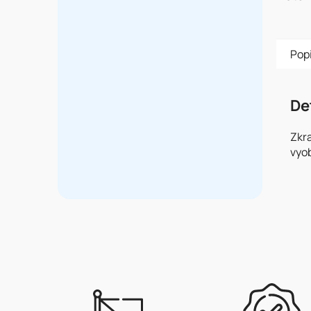
Pop
De
Zkr
vyob