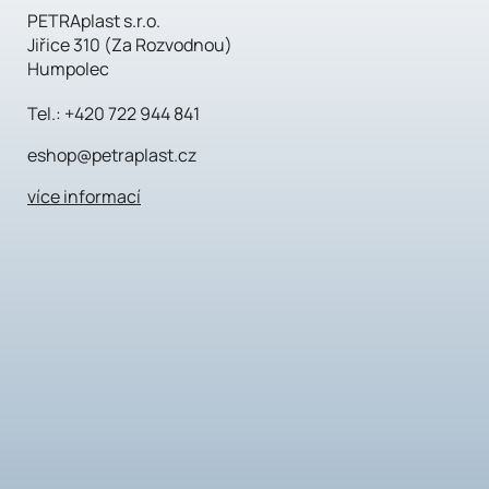
PETRAplast s.r.o.
Jiřice 310 (Za Rozvodnou)
Humpolec
Tel.:
+420 722 944 841
eshop@petraplast.cz
více informací