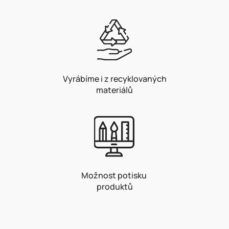
Vyrábíme i z recyklovaných
materiálů
Možnost potisku
produktů
Z
á