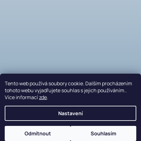
Tento web používá soubory cookie. Dalším procházením
tohoto webu vyjadřujete souhlas s jejich používáním..
Více informací
zde
.
Sledovat na Instagramu
Nastavení
Nakódovalo
Remedio Digital
|
Vytvořil Shoptet
Odmítnout
Souhlasím
Copyright 2026
PETRAplast s.r.o.
. Všechna práva