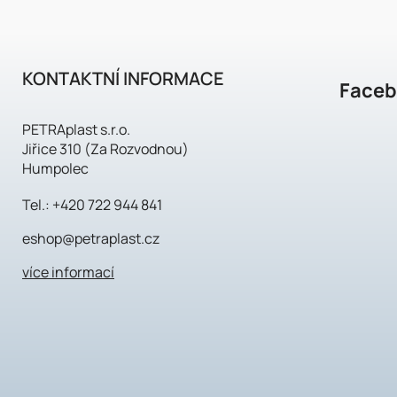
KONTAKTNÍ INFORMACE
Face
PETRAplast s.r.o.
Jiřice 310 (Za Rozvodnou)
Humpolec
Tel.:
+420 722 944 841
eshop@petraplast.cz
více informací