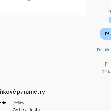
Měrná
cena:
Z
Př
Detailn
TISK
ňkové parametry
orie
:
Košíky
Zvolte variantu