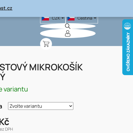
st.cz
CZK
Čeština
NÁKUPNÍ
KOŠÍK
STOVÝ MIKROKOŠÍK
Ý
e variantu
a
Kč
bez DPH