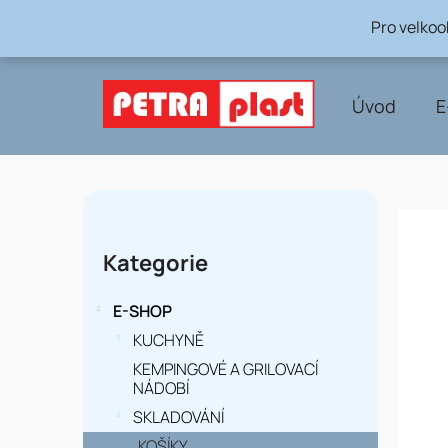
Přejít
Pro velko
na
obsah
Úvod
E
P
o
Přeskočit
Kategorie
kategorie
s
t
E-SHOP
r
KUCHYNĚ
KEMPINGOVÉ A GRILOVACÍ
a
NÁDOBÍ
n
SKLADOVÁNÍ
KOŠÍKY