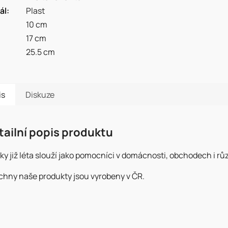
ál
:
Plast
10 cm
17 cm
25.5 cm
is
Diskuze
tailní popis produktu
ky již léta slouží jako pomocníci v domácnosti, obchodech i r
chny naše produkty jsou vyrobeny v ČR.