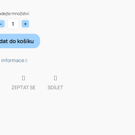
adejte množství:
idat do košíku
í informace
ZEPTAT SE
SDÍLET