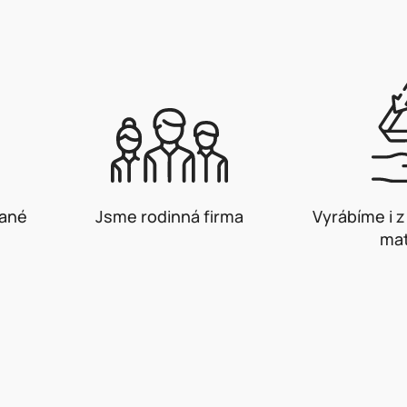
vané
Jsme rodinná firma
Vyrábíme i 
mat