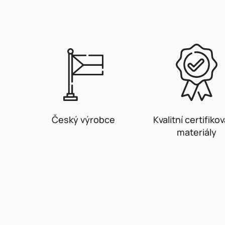
Český výrobce
Kvalitní certifiko
materiály
Z
á