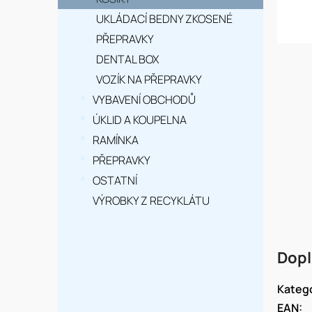
n
í
UKLÁDACÍ BEDNY ZKOSENÉ
PŘEPRAVKY
p
DENTAL BOX
a
VOZÍK NA PŘEPRAVKY
n
VYBAVENÍ OBCHODŮ
e
ÚKLID A KOUPELNA
RAMÍNKA
l
PŘEPRAVKY
OSTATNÍ
VÝROBKY Z RECYKLÁTU
Dopl
Kateg
EAN
: