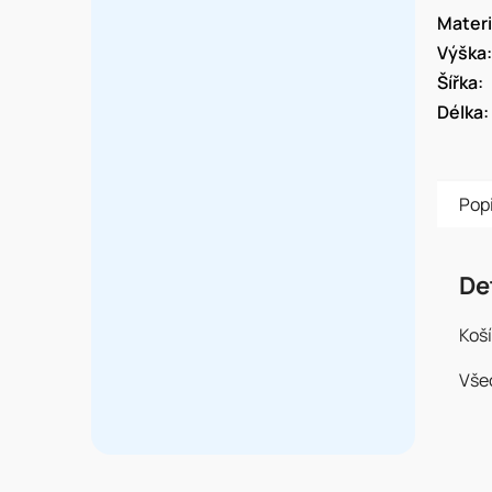
Materi
Výška
:
Šířka
:
Délka
:
Pop
De
Koší
Vše