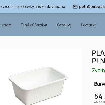
obchodní objednávky nás kontaktuje na
petr@petrapla
-shop
O nás/Výroba
Katalog
Kontakt
PLA
PLN
Zvolt
Barv
54 
45 Kč 