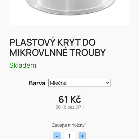
PLASTOVÝ KRYT DO
MIKROVLNNÉ TROUBY
Skladem
Barva
61 Kč
50 Kč bez DPH
Měrná
cena:
Zadejte množství: