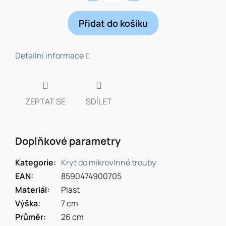
Přidat do košíku
Detailní informace
ZEPTAT SE
SDÍLET
Doplňkové parametry
Kategorie
:
Kryt do mikrovlnné trouby
EAN
:
8590474900705
Materiál
:
Plast
Výška
:
7 cm
Průměr
:
26 cm