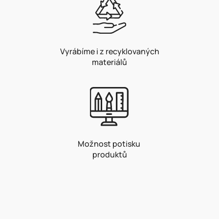
Vyrábíme i z recyklovaných
materiálů
Možnost potisku
produktů
Z
á
p
a