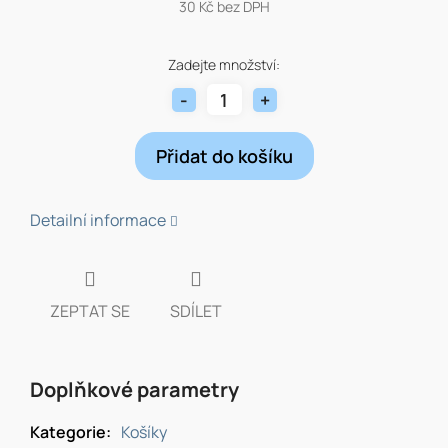
30 Kč bez DPH
Měrná
cena:
Zadejte množství:
Přidat do košíku
Detailní informace
ZEPTAT SE
SDÍLET
Doplňkové parametry
Kategorie
:
Košíky