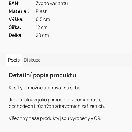
EAN
:
Zvolte variantu
Materiál
:
Plast
Výška
:
6.5 cm
Šířka
:
12 cm
Délka
:
20 cm
Popis
Diskuze
Detailní popis produktu
Košíky je možné stohovat na sebe.
Již léta slouží jako pomocníci v domácnosti,
obchodech i různých zdravotních zařízeních.
Všechny naše produkty jsou vyrobeny v ČR.