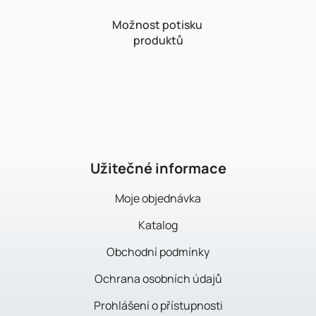
Možnost potisku
produktů
Z
á
p
a
t
í
Užitečné informace
Moje objednávka
Katalog
Obchodní podmínky
Ochrana osobních údajů
Prohlášení o přístupnosti