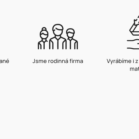
vané
Jsme rodinná firma
Vyrábíme i 
mat