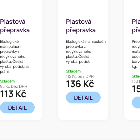
Plastová
Plastová
Pl
přepravka
přepravka
př
euro
euro
eu
Ekologické
Ekologická manipulační
Přep
manipulační
manipulační
ma
manipulační
přepravka z
recy
přepravky z
recyklovaného
mate
60x40x12,5
60x40x20
60
recyklovaného
plastu. Česká
odol
plastu. Česká
výroba, potisk...
barv
cm
cm
c
výroba, potisk na
kg.
Skladem
přání.
112 Kč bez DPH
Skl
136 Kč
Skladem
130 
1
93 Kč bez DPH
113 Kč
DETAIL
DETAIL