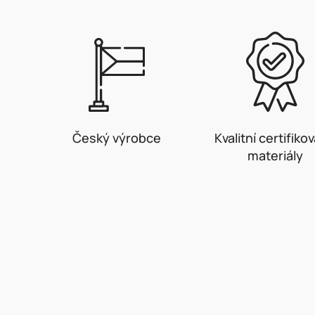
Český výrobce
Kvalitní certifiko
materiály
Z
á
p