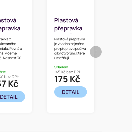
astová
Plastová
epravka
přepravka
ro
na pečivo E
ravka z
Plastová přepravka
nipulační
60x40x20
klovaného
je vhodná zejména
Další
riálu. Pevná a
pro přepravu pečiva
x40x25
cm
ná, v černé
díky otvorům, které
produkt
ě. Nosnost 30
umožňují...
m
Skladem
adem
145 Kč bez DPH
175 Kč
Kč bez DPH
57 Kč
DETAIL
DETAIL