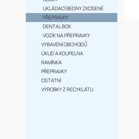
n
í
UKLÁDACÍ BEDNY ZKOSENÉ
PŘEPRAVKY
p
DENTAL BOX
a
VOZÍK NA PŘEPRAVKY
n
VYBAVENÍ OBCHODŮ
e
ÚKLID A KOUPELNA
RAMÍNKA
l
PŘEPRAVKY
OSTATNÍ
VÝROBKY Z RECYKLÁTU