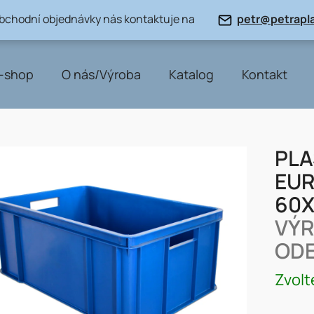
obchodní objednávky nás kontaktuje na
petr@petrapla
-shop
O nás/Výroba
Katalog
Kontakt
PLA
EUR
60
VÝR
ODE
Zvolt