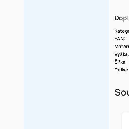
Dopl
Kateg
EAN
:
Materi
Výška
:
Šířka
:
Délka
:
Sou