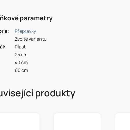
ňkové parametry
orie
:
Přepravky
Zvolte variantu
ál
:
Plast
25 cm
40 cm
60 cm
visející produkty