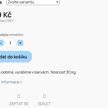
a
9 Kč
 bez DPH
adejte množství:
idat do košíku
 odolná, vyrábíme v barvách. Nosnost 30 kg.
í informace
ZEPTAT SE
SDÍLET