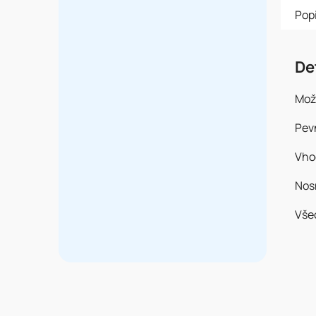
Pop
De
Mož
Pev
Vho
Nos
Vše