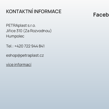
KONTAKTNÍ INFORMACE
Face
PETRAplast s.r.o.
Jiřice 310 (Za Rozvodnou)
Humpolec
Tel.:
+420 722 944 841
eshop@petraplast.cz
více informací