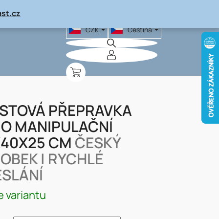
st.cz
CZK
Čeština
NÁKUPNÍ
KOŠÍK
STOVÁ PŘEPRAVKA
O MANIPULAČNÍ
X40X25 CM
ČESKÝ
OBEK | RYCHLÉ
SLÁNÍ
e variantu