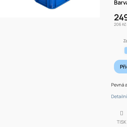
Barv
24
206 Kč
Měrná
cena:
Z
Př
Pevná a
Detailn
TISK