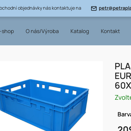
obchodní objednávky nás kontaktuje na
petr@petrapla
-shop
O nás/Výroba
Katalog
Kontakt
PLA
EUR
60X
Zvolt
Barv
20