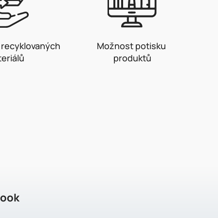
z recyklovaných
Možnost potisku
eriálů
produktů
book