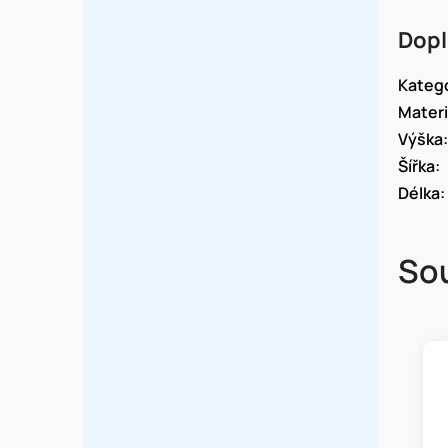
Dopl
Kateg
Materi
Výška
:
Šířka
:
Délka
:
Sou