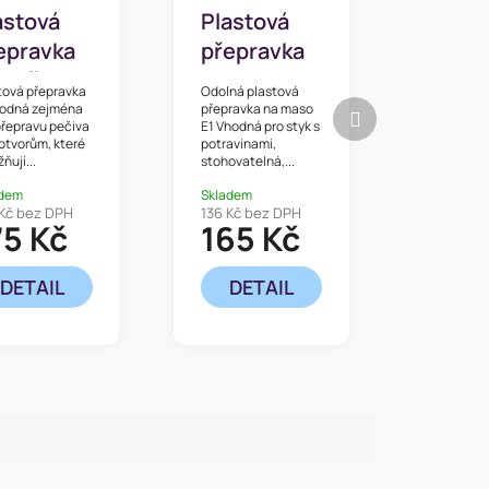
astová
Plastová
epravka
přepravka
 pečivo E
na maso
tová přepravka
Odolná plastová
x40x20
euro E1
Další
hodná zejména
přepravka na maso
přepravu pečiva
E1 Vhodná pro styk s
produkt
m
barevná
 otvorům, které
potravinami,
ňují...
stohovatelná,...
60x40x12,5
cm
adem
Skladem
 Kč bez DPH
136 Kč bez DPH
75 Kč
165 Kč
DETAIL
DETAIL