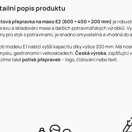
tailní popis produktu
stová
přepravka
na
maso
E2 (
600 ×
400 ×
200
mm)
je
robust
pravu
a
skladování
masa
a
dalších
potravinářských
výrobků.
V
my
pro
styk
s
potravinami,
je
snadno
omyvatelná
a
vhodná
do
oti
modelu
E1
nabízí
vyšší
kapacitu
díky
výšce
200
mm.
Má
nos
myslu,
gastronomii
i
velkoskladech.
Česká
výroba
,
zajišťující
ízíme
také
potisk
přepravek
–
logo,
číslování
nebo
text.