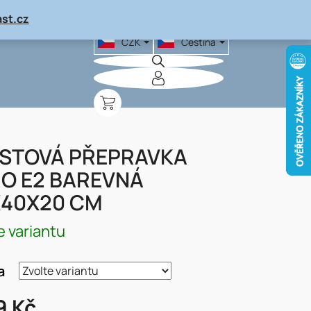
st.cz
CZK
Čeština
NÁKUPNÍ
KOŠÍK
STOVÁ PŘEPRAVKA
O E2 BAREVNÁ
40X20 CM
e variantu
a
9 Kč