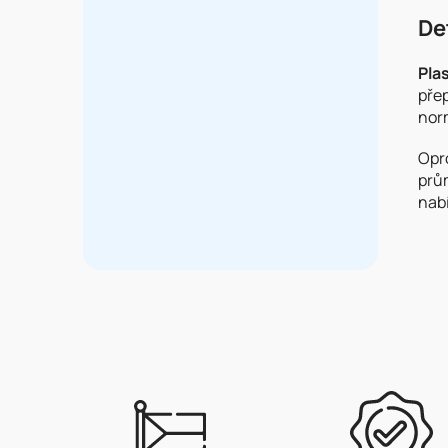
De
Pla
pře
nor
Opr
prů
nab