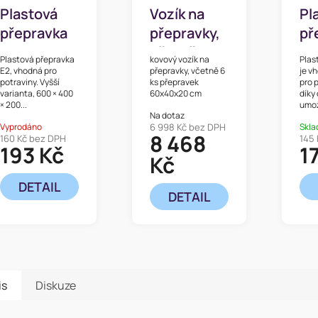
Plastová
Vozík na
Pl
přepravka
přepravky,
př
na maso
včetně
na
Plastová přepravka
kovový vozík na
Plas
euro E2
přepravek
60
E2, vhodná pro
přepravky, včetně 6
je v
potraviny. Vyšší
ks přepravek
pro 
60x40x20
c
varianta, 600 × 400
60x40x20 cm
díky
× 200...
umož
cm
Na dotaz
Vyprodáno
6 998 Kč bez DPH
Skl
8 468
160 Kč bez DPH
145
193 Kč
1
Kč
DETAIL
DETAIL
is
Diskuze