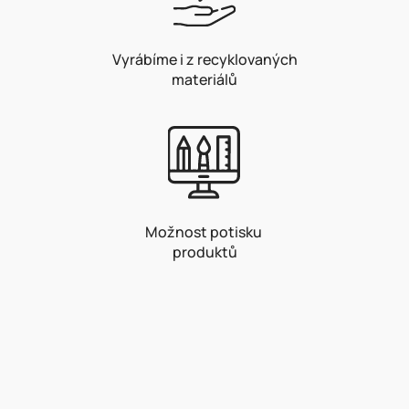
Vyrábíme i z recyklovaných
materiálů
Možnost potisku
produktů
Z
á
p
a
t