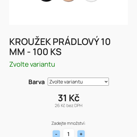
KROUŽEK PRÁDLOVÝ 10
MM - 100 KS
Zvolte variantu
Barva
31 Kč
26 Kč bez DPH
Měrná
cena:
Zadejte množství: