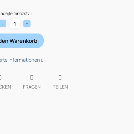
fspreis:
Zadejte množství:
 den Warenkorb
ierte Informationen
CKEN
FRAGEN
TEILEN