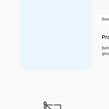
Bes
Pr
Bef
gesa