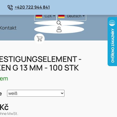
+420 722 944 841
CZK
Deutsch
Kontakt
WARENKORB
ESTIGUNGSELEMENT -
EN G 13 MM - 100 STK
dem
e
 Kč
ohne MwSt.