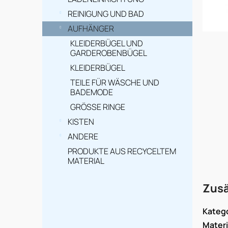
e
i
REINIGUNG UND BAD
AUFHÄNGER
s
KLEIDERBÜGEL UND
t
GARDEROBENBÜGEL
e
KLEIDERBÜGEL
TEILE FÜR WÄSCHE UND
BADEMODE
GRÖSSE RINGE
KISTEN
ANDERE
PRODUKTE AUS RECYCELTEM
MATERIAL
Zusä
Kateg
Materi