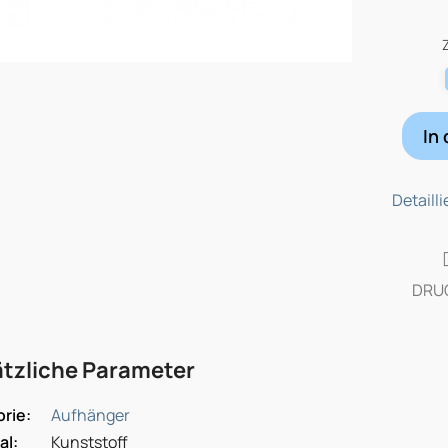
Verkau
In
Detaill
DRU
tzliche Parameter
orie
:
Aufhänger
al
:
Kunststoff