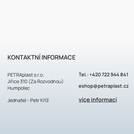
KONTAKTNÍ INFORMACE
Tel.:
+420 722 944 841
PETRAplast s.r.o.
Jiřice 310 (Za Rozvodnou)
eshop@petraplast.cz
Humpolec
více informací
Jednatel - Petr Kříž