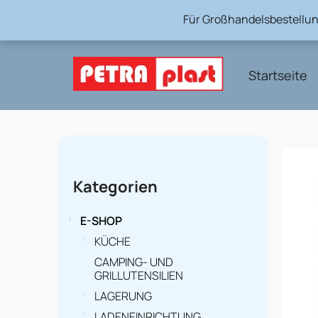
Zum
Für Großhandelsbestellun
Inhalt
springen
Startseite
S
e
Kategorien
Kategorien
überspringen
i
t
E-SHOP
e
KÜCHE
CAMPING- UND
n
GRILLUTENSILIEN
l
LAGERUNG
LADENEINRICHTUNG