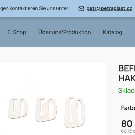
gen kontaktieren Sie uns unter
petr@petraplast.cz
E-Shop
Über uns/Produktion
Katalog
BEF
HAK
Skla
Farb
80
66 Kč 