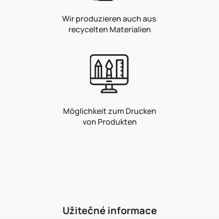
Wir produzieren auch aus
recycelten Materialien
Möglichkeit zum Drucken
von Produkten
F
u
ß
z
e
i
Užitečné informace