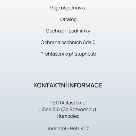
l
Moje objednávka
e
Katalog
Obchodní podmínky
Ochrana osobních údajů
Prohlášení o přístupnosti
KONTAKTNÍ INFORMACE
PETRAplast s.r.o.
Jiřice 310 (Za Rozvodnou)
Humpolec
Jednatel - Petr Kříž