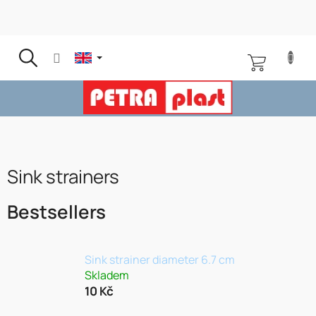
Skip
to
content
SHOPPING
CART
Sink strainers
Bestsellers
Sink strainer diameter 6.7 cm
Skladem
10 Kč