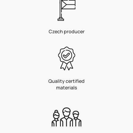
c
o
n
t
Czech producer
r
o
l
s
Quality certified
materials