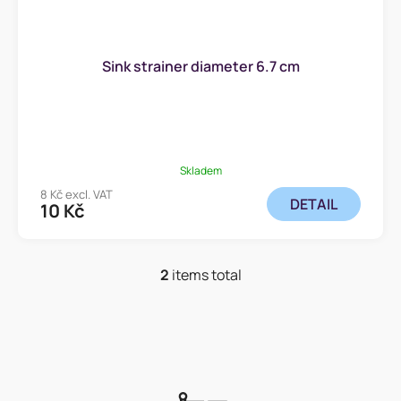
Sink strainer diameter 6.7 cm
Skladem
8 Kč excl. VAT
DETAIL
10 Kč
2
items total
L
i
s
t
i
n
g