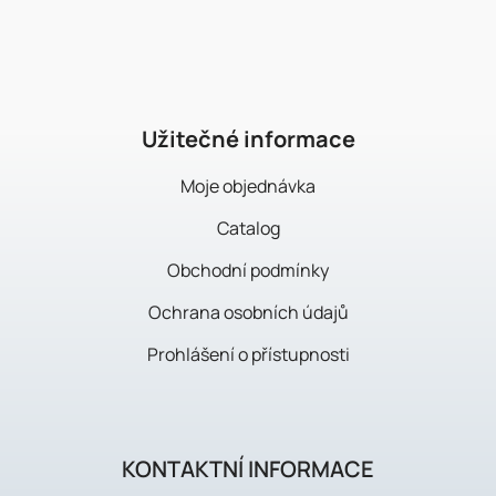
o
o
t
e
r
Užitečné informace
Moje objednávka
Catalog
Obchodní podmínky
Ochrana osobních údajů
Prohlášení o přístupnosti
KONTAKTNÍ INFORMACE