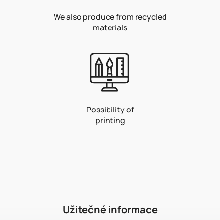
We also produce from recycled
materials
Possibility of
printing
F
o
o
t
e
r
Užitečné informace