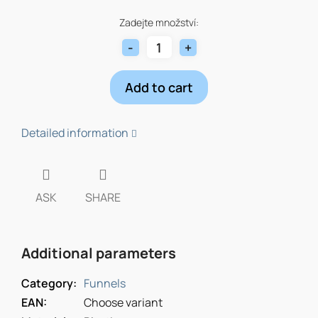
Measure
price:
Zadejte množství:
Add to cart
Detailed information
ASK
SHARE
Additional parameters
Category
:
Funnels
EAN
:
Choose variant